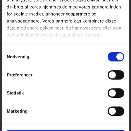
din brug af vores hjemmeside med vores partnere inden
Få svar på dine spørgsmål om betaling.
for sociale medier, annonceringspartnere og
analysepartnere. Vores partnere kan kombinere disse
Læs mere
data med andre oplysninger, du har givet dem, eller som
de har indsamlet fra din brug af deres tjenester.
Samtykkevalg
Nødvendig
Præferencer
Statistik
Marketing
Fragt og levering
Få svar på dine spørgsmål om fragt og levering.