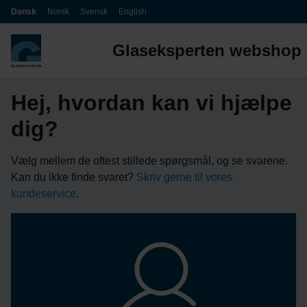
Dansk
Norsk
Svensk
English
Glaseksperten webshop
Hej, hvordan kan vi hjælpe
dig?
Vælg mellem de oftest stillede spørgsmål, og se svarene.
Kan du ikke finde svaret?
Skriv gerne til vores
kundeservice
.